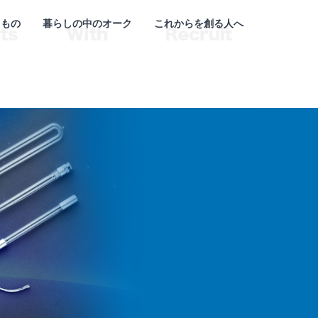
るもの
暮らしの中のオーク
これからを創る人へ