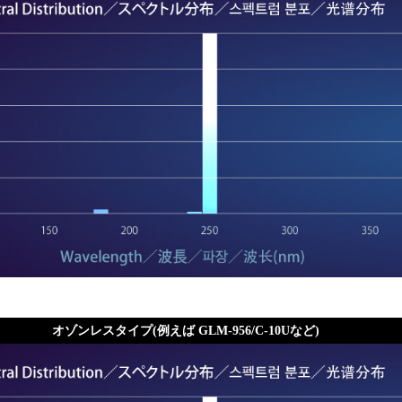
オゾンレスタイプ(例えば GLM-956/C-10Uなど)