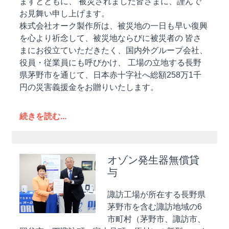
ますとともに、 被災されました皆さまに、謹んで
お見舞い申し上げます。
株式会社オーク製作所は、被災地の一日も早い復興
を心より祈念して、被災地ならびに被災者の 皆さ
まにお役立ていただきたく、国内外グループ会社、
役員・従業員にも呼びかけ、 工場の立地する長野
県茅野市を通じて、日本赤十字社へ総額258万1千
円の災害義援金をお贈りいたします。
続きを読む...
オゾン発生器無償貸
与
諏訪工場が所在する長野県
茅野市を含む諏訪地域の6
市町村（茅野市、諏訪市、