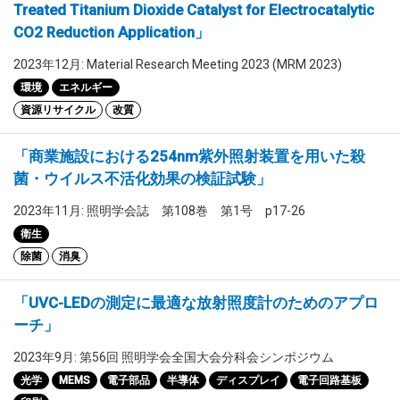
Treated Titanium Dioxide Catalyst for Electrocatalytic
CO2 Reduction Application」
2023年12月: Material Research Meeting 2023 (MRM 2023)
環境
エネルギー
資源リサイクル
改質
「商業施設における254nm紫外照射装置を用いた殺
菌・ウイルス不活化効果の検証試験」
2023年11月: 照明学会誌 第108巻 第1号 p17-26
衛生
除菌
消臭
「UVC-LEDの測定に最適な放射照度計のためのアプロ
ーチ」
2023年9月: 第56回 照明学会全国大会分科会シンポジウム
光学
MEMS
電子部品
半導体
ディスプレイ
電子回路基板