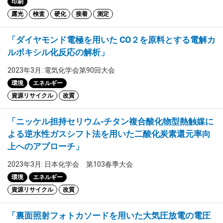
印刷
露光
検査
硬化
接着
測定
「ダイヤモンド電極を用いた CO２を原料とする電解カ
ルボキシル化反応の解析」
2023年3月: 電気化学会第90回大会
環境
エネルギー
資源リサイクル
改質
「ニッケル担持セリウム-チタン複合酸化物型熱触媒に
よる逆水性ガスシフト法を用いた二酸化炭素還元率向
上へのアプローチ」
2023年3月: 日本化学会 第103春季大会
環境
エネルギー
資源リサイクル
改質
「裏面照射フォトカソードを用いた大気圧放電の電圧