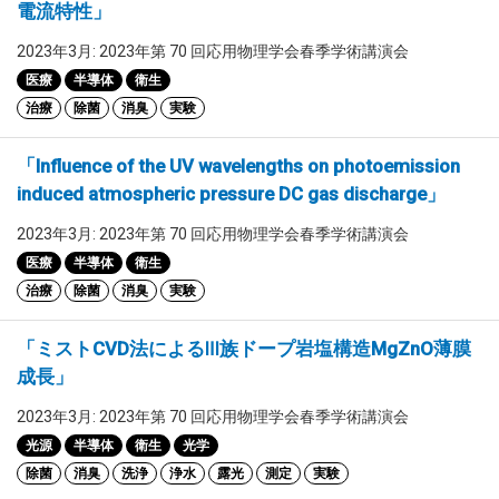
電流特性」
2023年3月: 2023年第 70 回応用物理学会春季学術講演会
医療
半導体
衛生
治療
除菌
消臭
実験
「Influence of the UV wavelengths on photoemission
induced atmospheric pressure DC gas discharge」
2023年3月: 2023年第 70 回応用物理学会春季学術講演会
医療
半導体
衛生
治療
除菌
消臭
実験
「ミストCVD法によるⅢ族ドープ岩塩構造MgZnO薄膜
成長」
2023年3月: 2023年第 70 回応用物理学会春季学術講演会
光源
半導体
衛生
光学
除菌
消臭
洗浄
浄水
露光
測定
実験