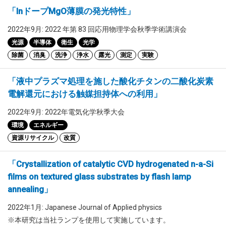
「InドープMgO薄膜の発光特性」
2022年9月: 2022 年第 83 回応用物理学会秋季学術講演会
光源
半導体
衛生
光学
除菌
消臭
洗浄
浄水
露光
測定
実験
「液中プラズマ処理を施した酸化チタンの二酸化炭素
電解還元における触媒担持体への利用」
2022年9月: 2022年電気化学秋季大会
環境
エネルギー
資源リサイクル
改質
「Crystallization of catalytic CVD hydrogenated n-a-Si
films on textured glass substrates by flash lamp
annealing」
2022年1月: Japanese Journal of Applied physics
※本研究は当社ランプを使用して実施しています。