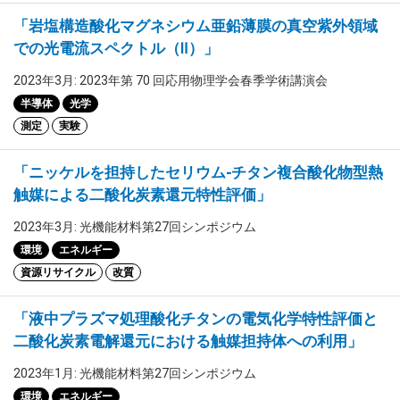
「岩塩構造酸化マグネシウム亜鉛薄膜の真空紫外領域
での光電流スペクトル（Ⅱ）」
2023年3月: 2023年第 70 回応用物理学会春季学術講演会
半導体
光学
測定
実験
「ニッケルを担持したセリウム-チタン複合酸化物型熱
触媒による二酸化炭素還元特性評価」
2023年3月: 光機能材料第27回シンポジウム
環境
エネルギー
資源リサイクル
改質
「液中プラズマ処理酸化チタンの電気化学特性評価と
二酸化炭素電解還元における触媒担持体への利用」
2023年1月: 光機能材料第27回シンポジウム
環境
エネルギー