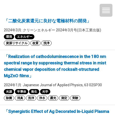
「二酸化炭素還元に良好な電極材料の開発」
2024年3月: クリーンエネルギー 2024年3月号(日本工業出版)
環境
エネルギー
資源リサイクル
改質
洗浄
「Realization of cathodoluminescence in the 180 nm
spectral range by suppressing thermal stress in mist
chemical vapor deposition of rocksalt-structured
MgZnO films」
2024年1月: Japanese Journal of Applied Physics, 63 02SP30
光源
半導体
衛生
光学
除菌
消臭
洗浄
浄水
露光
測定
実験
「Synergistic Effect of Ag Decorated In-Liquid Plasma