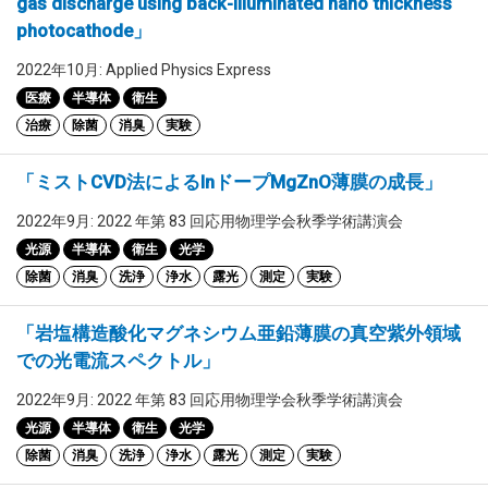
gas discharge using back-illuminated nano thickness
photocathode」
2022年10月: Applied Physics Express
医療
半導体
衛生
治療
除菌
消臭
実験
「ミストCVD法によるInドープMgZnO薄膜の成長」
2022年9月: 2022 年第 83 回応用物理学会秋季学術講演会
光源
半導体
衛生
光学
除菌
消臭
洗浄
浄水
露光
測定
実験
「岩塩構造酸化マグネシウム亜鉛薄膜の真空紫外領域
での光電流スペクトル」
2022年9月: 2022 年第 83 回応用物理学会秋季学術講演会
光源
半導体
衛生
光学
除菌
消臭
洗浄
浄水
露光
測定
実験