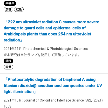
半導体
加熱
乾燥
「222 nm ultraviolet radiation C causes more severe
damage to guard cells and epidermal cells of
Arabidopsis plants than does 254 nm ultraviolet
radiation」
2021年11月: Photochemical & Photobiological Sciences
※本研究は当社ランプを使用して実施しています。
環境
除菌
「Photocatalytic degradation of bisphenol A using
titanium dioxide@nanodiamond composites under UV
light illumination」
2021年10月: Journal of Colloid and Interface Science, 582, (2021),
1058