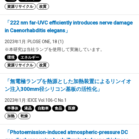
資源リサイクル
改質
「222 nm far-UVC efficiently introduces nerve damage
in Caenorhabditis elegans」
2023年1月: PLOSE ONE, 18 (1)
※本研究は当社ランプを使用して実施しています。
環境
エネルギー
資源リサイクル
改質
「無電極ランプを熱源とした加熱装置によるリンイオ
ン注入300mm径シリコン基板の活性化」
2023年1月: IEICE Vol.106-C No.1
半導体
液晶
自動車
食品
医療
加熱
乾燥
「Photoemission-induced atmospheric-pressure DC